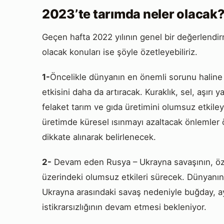
2023’te tarımda neler olacak
Geçen hafta 2022 yılının genel bir değerlend
olacak konuları ise şöyle özetleyebiliriz.
1-
Öncelikle dünyanın en önemli sorunu haline g
etkisini daha da artıracak. Kuraklık, sel, aşırı y
felaket tarım ve gıda üretimini olumsuz etkile
üretimde küresel ısınmayı azaltacak önlemler ön
dikkate alınarak belirlenecek.
2-
Devam eden Rusya – Ukrayna savaşının, özell
üzerindeki olumsuz etkileri sürecek. Dünyanın
Ukrayna arasındaki savaş nedeniyle buğday, ayç
istikrarsızlığının devam etmesi bekleniyor.