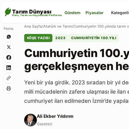
Tarım Dünyası
Gündem
Piyasalar
Kategoril
Gıda, Tarım ve Hayvancılık Platformu
Ana Sayfa
/
Atatürk ve Tarım
/
Cumhuriyetin 100.yılında tarım
Paylaş
KÖŞE YAZISI
2023
CUMHURIYETIN 100.YILI
Cumhuriyetin 100.yı
gerçekleşmeyen he
Yeni bir yıla girdik. 2023 sıradan bir yıl 
milli mücadelenin zafere ulaşması ile ilan 
cumhuriyet ilan edilmeden İzmir’de yapılan
Ali Ekber Yıldırım
Gazeteci