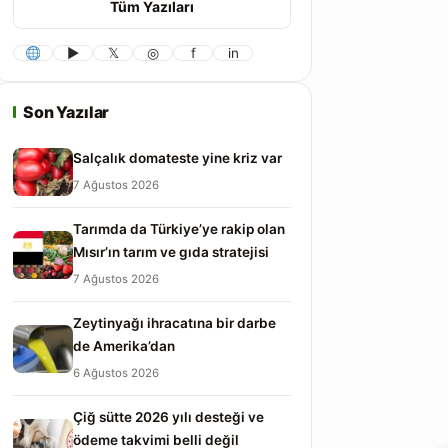
Tüm Yazıları
▶
𝕏
◎
f
in
Son Yazılar
Salçalık domateste yine kriz var
7 Ağustos 2026
Tarımda da Türkiye’ye rakip olan
Mısır’ın tarım ve gıda stratejisi
7 Ağustos 2026
Zeytinyağı ihracatına bir darbe
de Amerika’dan
6 Ağustos 2026
Çiğ sütte 2026 yılı desteği ve
ödeme takvimi belli değil