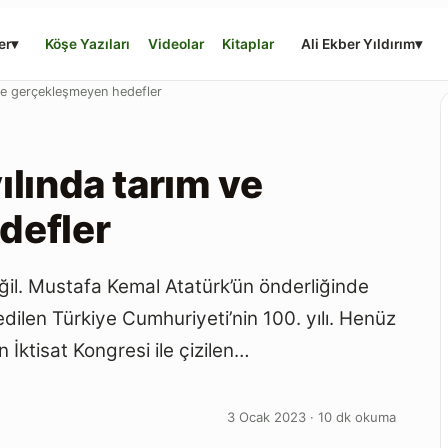
er
▾
Köşe Yazıları
Videolar
Kitaplar
Ali Ekber Yıldırım
▾
 ve gerçekleşmeyen hedefler
lında tarım ve
defler
değil. Mustafa Kemal Atatürk’ün önderliğinde
edilen Türkiye Cumhuriyeti’nin 100. yılı. Henüz
 İktisat Kongresi ile çizilen…
3 Ocak 2023 · 10 dk okuma