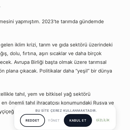
?
irmesini yapmıştım. 2023’te tarımda gündemde
elen iklim krizi, tarım ve gıda sektörü üzerindeki
ağış, dolu, fırtına, aşırı sıcaklar ve daha birçok
yecek. Avrupa Birliği başta olmak üzere tarımsal
 plana çıkacak. Politikalar daha “yeşil” bir dünya
ikle tahıl, yem ve bitkisel yağ sektörü
 en önemli tahıl ihracatçısı konumundaki Rusya ve
içeği, mısır, soya gibi birçok üründe fiyat
BU SITE ÇEREZ KULLANMAKTADIR.
GIZLILIK
REDDET
YÖNET
KABUL ET