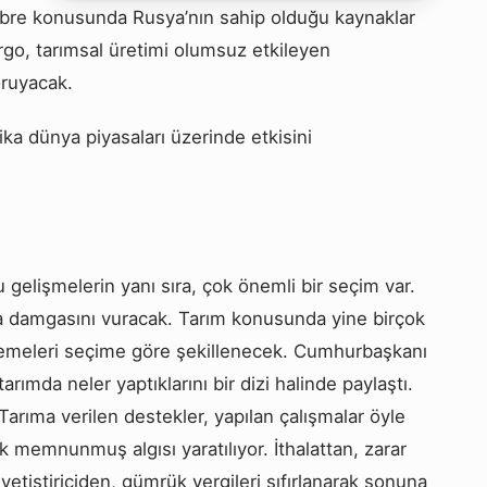
gübre konusunda Rusya’nın sahip olduğu kaynaklar
rgo, tarımsal üretimi olumsuz etkileyen
oruyacak.
itika dünya piyasaları üzerinde etkisini
gelişmelerin yanı sıra, çok önemli bir seçim var.
la damgasını vuracak. Tarım konusunda yine birçok
ödemeleri seçime göre şekillenecek. Cumhurbaşkanı
ımda neler yaptıklarını bir dizi halinde paylaştı.
Tarıma verilen destekler, yapılan çalışmalar öyle
ok memnunmuş algısı yaratılıyor. İthalattan, zarar
yetiştiriciden, gümrük vergileri sıfırlanarak sonuna