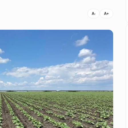
A-
A+