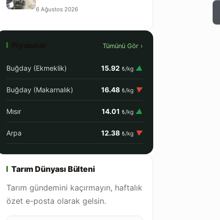
6 Ağustos 2026
Piyasalar
Tümünü Gör ›
Buğday (Ekmeklik)
15.92
▲
₺/kg
Buğday (Makarnalık)
16.48
▼
₺/kg
Mısır
14.01
▲
₺/kg
Arpa
12.38
▼
₺/kg
Tarım Dünyası Bülteni
Tarım gündemini kaçırmayın, haftalık
özet e-posta olarak gelsin.