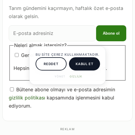
Tarım gündemini kaçırmayın, haftalık özet e-posta
olarak gelsin.
E-
Abone ol
posta
adresiniz
Neleri almak istersiniz?
Genel
BU SITE ÇEREZ KULLANMAKTADIR.
REDDET
KABUL ET
Hepsini almak için hiçbirini işaretlemeyin.
YÖNET
GIZLILIK
Bültene abone olmayı ve e-posta adresimin
gizlilik politikası
kapsamında işlenmesini kabul
ediyorum.
REKLAM