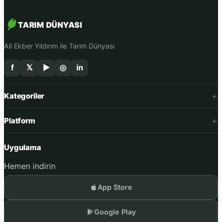
TARIM DÜNYASI
Ali Ekber Yıldırım ile Tarım Dünyası
f
𝕏
▶
◎
in
Kategoriler
Platform
Uygulama
Hemen indirin
App Store
Google Play