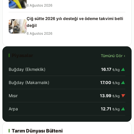
6 Ağustos 2026
Çiğ sütte 2026 yılı desteği ve ödeme takvimi belli
değil
6 Ağustos 2026
Piyasalar
Tümünü Gör ›
Buğday (Ekmeklik)
16.17
▲
₺/kg
Buğday (Makarnalık)
17.00
▲
₺/kg
Mısır
13.99
▼
₺/kg
Arpa
12.71
▲
₺/kg
Tarım Dünyası Bülteni