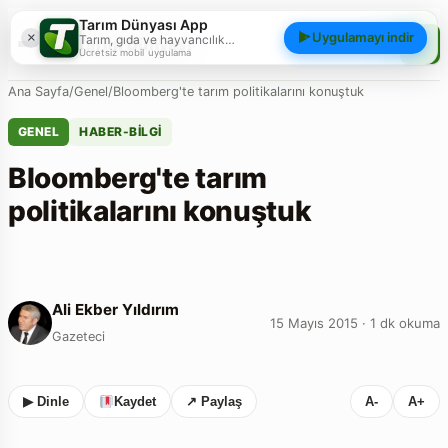
Tarım Dünyası App
×
Uygulamayı indir
Tarım, gıda ve hayvancılık
Tarım Dünyası
gündemini; haberler, yazılar, videolar
Ücretsiz mobil uygulama
ve piyasa verileriyle cebinizden
takip edin.
Ana Sayfa
/
Genel
/
Bloomberg'te tarım politikalarını konuştuk
GENEL
HABER-BILGI
Bloomberg'te tarım
politikalarını konuştuk
Ali Ekber Yıldırım
15 Mayıs 2015 · 1 dk okuma
Gazeteci
▶ Dinle
Kaydet
↗ Paylaş
A-
A+