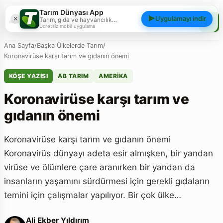
Tarım Dünyası App
×
Uygulamayı indir
Tarım, gıda ve hayvancılık
Tarım Dünyası
gündemini; haberler, yazılar, videolar
Ücretsiz mobil uygulama
ve piyasa verileriyle cebinizden
takip edin.
Ana Sayfa
/
Başka Ülkelerde Tarım
/
Koronavirüse karşı tarım ve gıdanın önemi
KÖŞE YAZISI
AB TARIM
AMERIKA
Koronavirüse karşı tarım ve
gıdanın önemi
Koronavirüse karşı tarım ve gıdanın önemi
Koronavirüs dünyayı adeta esir almışken, bir yandan
virüse ve ölümlere çare aranırken bir yandan da
insanların yaşamını sürdürmesi için gerekli gıdaların
temini için çalışmalar yapılıyor. Bir çok ülke…
Ali Ekber Yıldırım