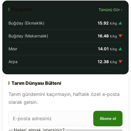
Piyasalar
Tümünü Gör ›
Buğday (Ekmeklik)
15.92
▲
₺/kg
Buğday (Makarnalık)
16.48
▼
₺/kg
Mısır
14.01
▲
₺/kg
Arpa
12.38
▼
₺/kg
Tarım Dünyası Bülteni
Tarım gündemini kaçırmayın, haftalık özet e-posta
olarak gelsin.
E-
Abone ol
posta
adresiniz
Neleri almak istersiniz?