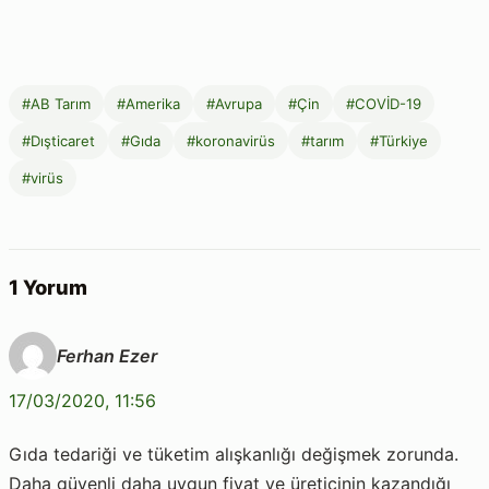
#AB Tarım
#Amerika
#Avrupa
#Çin
#COVİD-19
#Dışticaret
#Gıda
#koronavirüs
#tarım
#Türkiye
#virüs
1 Yorum
Ferhan Ezer
17/03/2020, 11:56
Gıda tedariği ve tüketim alışkanlığı değişmek zorunda.
Daha güvenli daha uygun fiyat ve üreticinin kazandığı