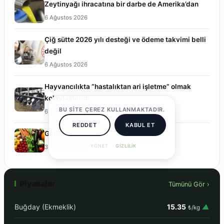
Zeytinyağı ihracatına bir darbe de Amerika’dan
6 Ağustos 2026
Çiğ sütte 2026 yılı desteği ve ödeme takvimi belli
değil
6 Ağustos 2026
Hayvancılıkta “hastalıktan ari işletme” olmak
kolaylaştırıldı
BU SITE ÇEREZ KULLANMAKTADIR.
6 Ağustos 2026
REDDET
KABUL ET
Gıda enflasyonu yaz ortasında zirvede
YÖNET
GIZLILIK
3 Ağustos 2026
Piyasalar
Tümünü Gör ›
Buğday (Ekmeklik)
15.35
▲
₺/kg