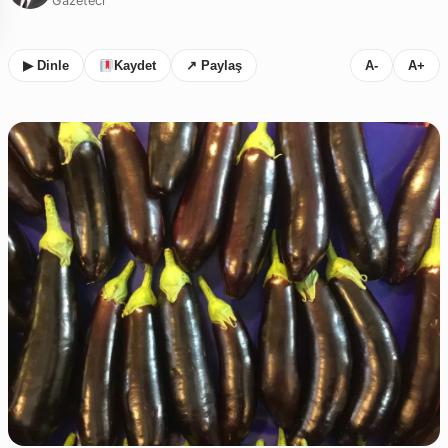
Gazeteci
▶ Dinle
Kaydet
↗ Paylaş
A-
A+