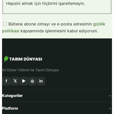
Hepsini almak için hiçbirini işaretlemeyin.
Bültene abone olmayı ve e-posta adresimin
gizlilik
politikası
kapsamında işlenmesini kabul ediyorum.
TARIM DÜNYASI
Ali Ekber Yıldırım ile Tarım Dünyası
f
𝕏
▶
◎
in
Kategoriler
Platform