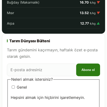
Buğday (Makarnalık)
16.70
▼
₺/kg
Mısır
13.52
▼
₺/kg
Arpa
12.77
▲
₺/kg
Tarım Dünyası Bülteni
Tarım gündemini kaçırmayın, haftalık özet e-posta
olarak gelsin.
E-
Abone ol
posta
adresiniz
Neleri almak istersiniz?
Genel
Hepsini almak için hiçbirini işaretlemeyin.