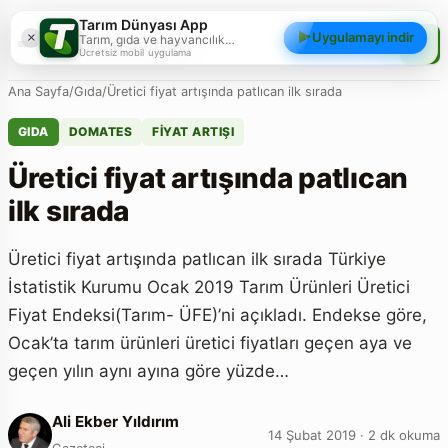
Tarım Dünyası App
×
Uygulamayı indir
Tarım, gıda ve hayvancılık
Tarım Dünyası
gündemini; haberler, yazılar, videolar
Ücretsiz mobil uygulama
ve piyasa verileriyle cebinizden
takip edin.
Ana Sayfa
/
Gıda
/
Üretici fiyat artışında patlıcan ilk sırada
GIDA
DOMATES
FIYAT ARTIŞI
Üretici fiyat artışında patlıcan
ilk sırada
Üretici fiyat artışında patlıcan ilk sırada Türkiye
İstatistik Kurumu Ocak 2019 Tarım Ürünleri Üretici
Fiyat Endeksi(Tarım- ÜFE)’ni açıkladı. Endekse göre,
Ocak’ta tarım ürünleri üretici fiyatları geçen aya ve
geçen yılın aynı ayına göre yüzde…
Ali Ekber Yıldırım
14 Şubat 2019 · 2 dk okuma