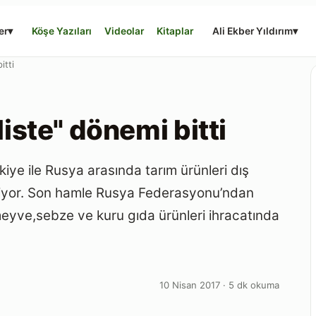
er
▾
Köşe Yazıları
Videolar
Kitaplar
Ali Ekber Yıldırım
▾
itti
liste" dönemi bitti
kiye ile Rusya arasında tarım ürünleri dış
geliyor. Son hamle Rusya Federasyonu’ndan
meyve,sebze ve kuru gıda ürünleri ihracatında
10 Nisan 2017 · 5 dk okuma