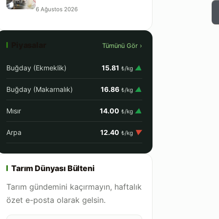
6 Ağustos 2026
Piyasalar
Tümünü Gör ›
Buğday (Ekmeklik)
15.81
▲
₺/kg
Buğday (Makarnalık)
16.86
▲
₺/kg
Mısır
14.00
▲
₺/kg
Arpa
12.40
▼
₺/kg
Tarım Dünyası Bülteni
Tarım gündemini kaçırmayın, haftalık
özet e-posta olarak gelsin.
E-