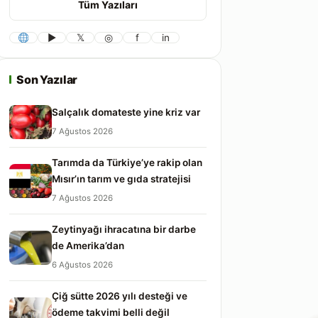
▶
𝕏
◎
f
in
Son Yazılar
Salçalık domateste yine kriz var
7 Ağustos 2026
Tarımda da Türkiye’ye rakip olan
Mısır’ın tarım ve gıda stratejisi
7 Ağustos 2026
Zeytinyağı ihracatına bir darbe
de Amerika’dan
6 Ağustos 2026
Çiğ sütte 2026 yılı desteği ve
ödeme takvimi belli değil