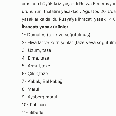
arasında büyük kriz yaşandı.Rusya Federasyonu
ürününün ithalatını yasakladı. Ağustos 2016’dan
yasaklar kaldırıldı. Rusya’ya ihracatı yasak 14
İhracatı yasak ürünler
1- Domates (taze ve soğutulmuş)
2- Hıyarlar ve kornişonlar (taze veya soğutul
3- Üzüm, taze
4- Elma, taze
5- Armut,taze
6- Çilek,taze
7- Kabak, Bal kabağı
8- Marul
9- Aysberg marul
10- Patlıcan
11- Biberler