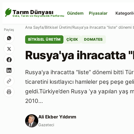
Tarım Dünyası
Gündem
Piyasalar
Kategoril
Gıda, Tarım ve Hayvancılık Platformu
Paylaş
Ana Sayfa
/
Bitkisel Üretim
/
Rusya'ya ihracatta "liste" dönemi b
BITKISEL ÜRETIM
ÇIÇEK
DOMATES
Rusya'ya ihracatta "
Rusya’ya ihracatta “liste” dönemi bitti Tür
ticaretini kısıtlayıcı hamleler peş peşe 
geldi.Türkiye’den Rusya ‘ya yapılan yaş 
2010…
Ali Ekber Yıldırım
Gazeteci