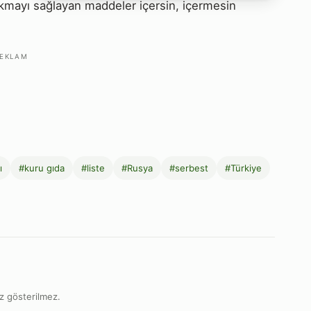
kmayı sağlayan maddeler içersin, içermesin
EKLAM
ı
#kuru gıda
#liste
#Rusya
#serbest
#Türkiye
z gösterilmez.