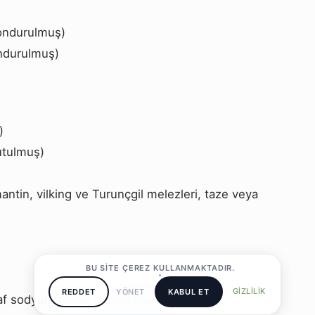
dondurulmuş)
ondurulmuş)
)
utulmuş)
antin, vilking ve Turunçgil melezleri, taze veya
BU SITE ÇEREZ KULLANMAKTADIR.
GIZLILIK
REDDET
YÖNET
KABUL ET
af sodyum klorür çözelti halindeki veya