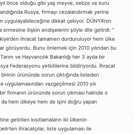
7 yıl önce olduğu gibi yaş meyve, sebze ve kuru
aşandığında Rusya, firmayı cezalandırmak yerine
ım uygulayabileceğine dikkat çekiyor. DÜNYA’nın
ermesine ilişkin endişelerini şöyle dile getirdi: ”
ürkiye’den ihracat tamamen durduruluyor hem ülke
rar görüyordu. Bunu önlemek için 2010 yılından bu
,Tarım ve Hayvancılık Bakanlığı her 3 ayda bir
sya Federasyonu yetkililerine bildiriyordu. İhracat
 birinin ürününde sorun çıktığında listeden
ste uygulamasından vazgeçilmesi 2010 yılı
bir firmanın ürününde sorun çıkması halinde o
u da hem ülkeye hem de işini doğru yapan
ine getirilen kısıtlamaların iki ülkenin
belirten ihracatçılar, liste uygulaması ile