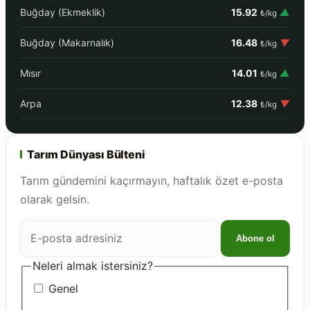
Buğday (Ekmeklik)
15.92
▲
₺/kg
Buğday (Makarnalık)
16.48
▼
₺/kg
Mısır
14.01
▲
₺/kg
Arpa
12.38
▼
₺/kg
Tarım Dünyası Bülteni
Tarım gündemini kaçırmayın, haftalık özet e-posta
olarak gelsin.
E-
Abone ol
posta
adresiniz
Neleri almak istersiniz?
Genel