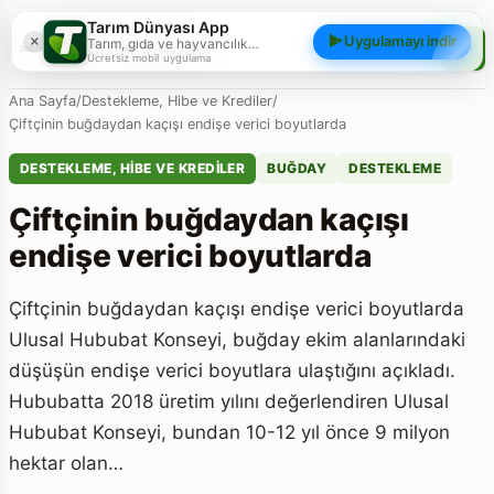
Tarım Dünyası App
×
Uygulamayı indir
Tarım, gıda ve hayvancılık
Tarım Dünyası
gündemini; haberler, yazılar, videolar
Ücretsiz mobil uygulama
ve piyasa verileriyle cebinizden
takip edin.
Ana Sayfa
/
Destekleme, Hibe ve Krediler
/
Çiftçinin buğdaydan kaçışı endişe verici boyutlarda
DESTEKLEME, HIBE VE KREDILER
BUĞDAY
DESTEKLEME
Çiftçinin buğdaydan kaçışı
endişe verici boyutlarda
Çiftçinin buğdaydan kaçışı endişe verici boyutlarda
Ulusal Hububat Konseyi, buğday ekim alanlarındaki
düşüşün endişe verici boyutlara ulaştığını açıkladı.
Hububatta 2018 üretim yılını değerlendiren Ulusal
Hububat Konseyi, bundan 10-12 yıl önce 9 milyon
hektar olan…