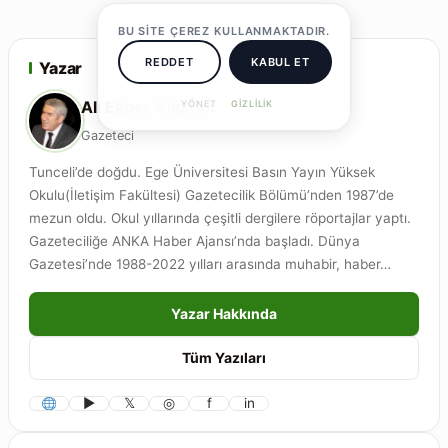
BU SITE ÇEREZ KULLANMAKTADIR.
REDDET
KABUL ET
Yazar
Ali Ekber Yıldırım
YÖNET
GIZLILIK
Gazeteci
Tunceli’de doğdu. Ege Üniversitesi Basın Yayın Yüksek
Okulu(İletişim Fakültesi) Gazetecilik Bölümü’nden 1987’de
mezun oldu. Okul yıllarında çeşitli dergilere röportajlar yaptı.
Gazeteciliğe ANKA Haber Ajansı’nda başladı. Dünya
Gazetesi’nde 1988-2022 yılları arasında muhabir, haber…
Yazar Hakkında
Tüm Yazıları
▶
𝕏
◎
f
in