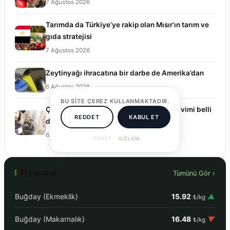
7 Ağustos 2026
Tarımda da Türkiye’ye rakip olan Mısır’ın tarım ve
gıda stratejisi
7 Ağustos 2026
Zeytinyağı ihracatına bir darbe de Amerika’dan
6 Ağustos 2026
BU SITE ÇEREZ KULLANMAKTADIR.
Çiğ sütte 2026 yılı desteği ve ödeme takvimi belli
REDDET
KABUL ET
değil
6 Ağustos 2026
YÖNET
GIZLILIK
Piyasalar
Tümünü Gör ›
Buğday (Ekmeklik)
15.92
▲
₺/kg
Buğday (Makarnalık)
16.48
▼
₺/kg