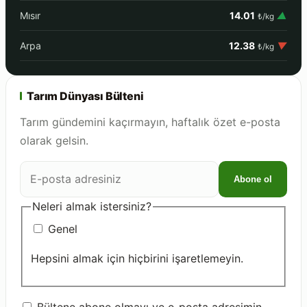
Mısır
14.01
▲
₺/kg
Arpa
12.38
▼
₺/kg
Tarım Dünyası Bülteni
Tarım gündemini kaçırmayın, haftalık özet e-posta
olarak gelsin.
E-
Abone ol
posta
adresiniz
Neleri almak istersiniz?
Genel
Hepsini almak için hiçbirini işaretlemeyin.