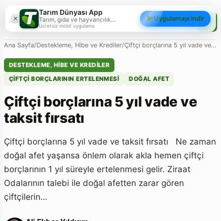
Tarım Dünyası App
×
Uygulamayı indir
Tarım, gıda ve hayvancılık
Tarım Dünyası
gündemini; haberler, yazılar, videolar
Ücretsiz mobil uygulama
ve piyasa verileriyle cebinizden
takip edin.
Ana Sayfa
/
Destekleme, Hibe ve Krediler
/
Çiftçi borçlarına 5 yıl vade ve…
DESTEKLEME, HIBE VE KREDILER
ÇIFTÇI BORÇLARININ ERTELENMESI
DOĞAL AFET
Çiftçi borçlarına 5 yıl vade ve
taksit fırsatı
Çiftçi borçlarına 5 yıl vade ve taksit fırsatı Ne zaman
doğal afet yaşansa önlem olarak akla hemen çiftçi
borçlarının 1 yıl süreyle ertelenmesi gelir. Ziraat
Odalarının talebi ile doğal afetten zarar gören
çiftçilerin…