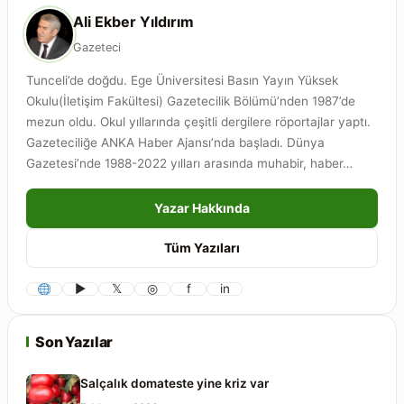
Ali Ekber Yıldırım
Gazeteci
Tunceli’de doğdu. Ege Üniversitesi Basın Yayın Yüksek
Okulu(İletişim Fakültesi) Gazetecilik Bölümü’nden 1987’de
mezun oldu. Okul yıllarında çeşitli dergilere röportajlar yaptı.
Gazeteciliğe ANKA Haber Ajansı’nda başladı. Dünya
Gazetesi’nde 1988-2022 yılları arasında muhabir, haber…
Yazar Hakkında
Tüm Yazıları
▶
𝕏
◎
f
in
Son Yazılar
Salçalık domateste yine kriz var