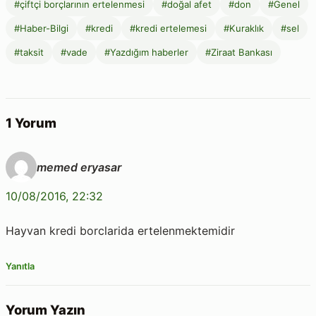
#çiftçi borçlarının ertelenmesi
#doğal afet
#don
#Genel
#Haber-Bilgi
#kredi
#kredi ertelemesi
#Kuraklık
#sel
#taksit
#vade
#Yazdığım haberler
#Ziraat Bankası
1 Yorum
memed eryasar
10/08/2016, 22:32
Hayvan kredi borclarida ertelenmektemidir
Yanıtla
Yorum Yazın