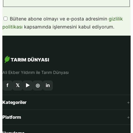
Bültene abone olmayı ve e-posta adresimin
gizlilik
politikası
kapsamında işlenmesini kabul ediyorum.
TARIM DÜNYASI
Ali Ekber Yıldırım ile Tarım Dünyası
f
𝕏
▶
◎
in
Kategoriler
Platform