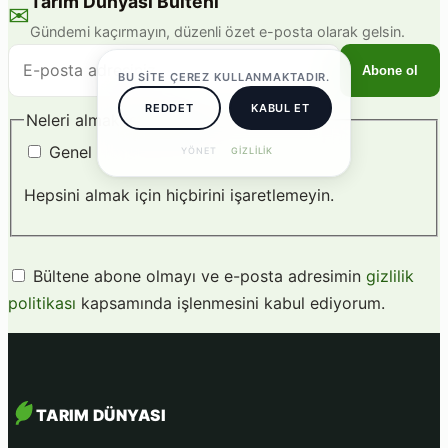
Tarım Dünyası Bülteni
✉
Gündemi kaçırmayın, düzenli özet e-posta olarak gelsin.
E-
Abone ol
BU SITE ÇEREZ KULLANMAKTADIR.
posta
adresiniz
REDDET
KABUL ET
Neleri almak istersiniz?
Genel
YÖNET
GIZLILIK
Hepsini almak için hiçbirini işaretlemeyin.
Bültene abone olmayı ve e-posta adresimin
gizlilik
politikası
kapsamında işlenmesini kabul ediyorum.
TARIM DÜNYASI