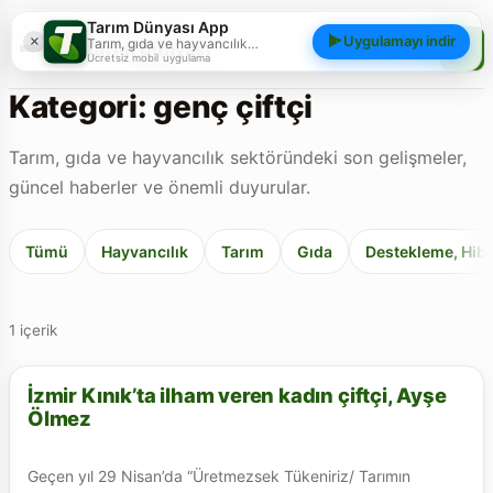
Tarım Dünyası App
×
Uygulamayı indir
Tarım, gıda ve hayvancılık
Tarım Dünyası
gündemini; haberler, yazılar, videolar
Ücretsiz mobil uygulama
ve piyasa verileriyle cebinizden
takip edin.
Kategori: genç çiftçi
Tarım, gıda ve hayvancılık sektöründeki son gelişmeler,
güncel haberler ve önemli duyurular.
Tümü
Hayvancılık
Tarım
Gıda
Destekleme, Hibe
1 içerik
İzmir Kınık’ta ilham veren kadın çiftçi, Ayşe
GENÇ ÇIFTÇI
Ölmez
Geçen yıl 29 Nisan’da “Üretmezsek Tükeniriz/ Tarımın