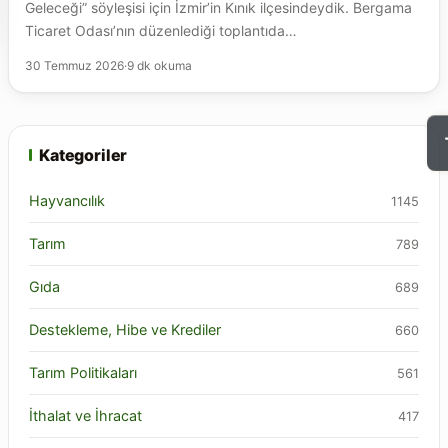
Geleceği” söyleşisi için İzmir’in Kınık ilçesindeydik. Bergama
Ticaret Odası’nın düzenlediği toplantıda…
30 Temmuz 2026
·
9 dk okuma
Kategoriler
Hayvancılık
1145
Tarım
789
Gıda
689
Destekleme, Hibe ve Krediler
660
Tarım Politikaları
561
İthalat ve İhracat
417