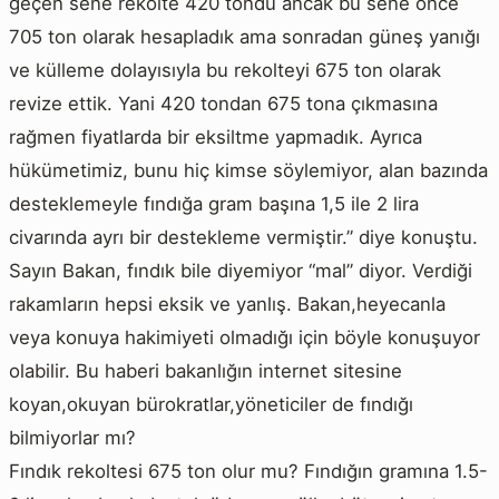
geçen sene rekolte 420 tondu ancak bu sene önce
705 ton olarak hesapladık ama sonradan güneş yanığı
ve külleme dolayısıyla bu rekolteyi 675 ton olarak
revize ettik. Yani 420 tondan 675 tona çıkmasına
rağmen fiyatlarda bir eksiltme yapmadık. Ayrıca
hükümetimiz, bunu hiç kimse söylemiyor, alan bazında
desteklemeyle fındığa gram başına 1,5 ile 2 lira
civarında ayrı bir destekleme vermiştir.” diye konuştu.
Sayın Bakan, fındık bile diyemiyor “mal” diyor. Verdiği
rakamların hepsi eksik ve yanlış. Bakan,heyecanla
veya konuya hakimiyeti olmadığı için böyle konuşuyor
olabilir. Bu haberi bakanlığın internet sitesine
koyan,okuyan bürokratlar,yöneticiler de fındığı
bilmiyorlar mı?
Fındık rekoltesi 675 ton olur mu? Fındığın gramına 1.5-