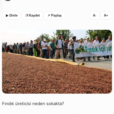
▶ Dinle
Kaydet
↗ Paylaş
A-
A+
Fındık üreticisi neden sokakta?