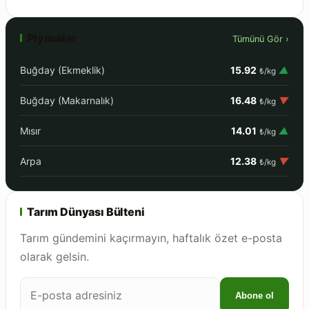
Piyasalar
Tümünü Gör ›
Buğday (Ekmeklik)
15.92
▲
₺/kg
Buğday (Makarnalık)
16.48
▼
₺/kg
Mısır
14.01
▲
₺/kg
Arpa
12.38
▼
₺/kg
Tarım Dünyası Bülteni
Tarım gündemini kaçırmayın, haftalık özet e-posta
olarak gelsin.
E-
Abone ol
posta