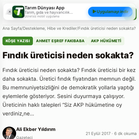
Tarım Dünyası App
×
Uygulamayı indir
Tarım, gıda ve hayvancılık
Tarım Dünyası
gündemini; haberler, yazılar, videolar
Ücretsiz mobil uygulama
ve piyasa verileriyle cebinizden
takip edin.
Ana Sayfa
/
Destekleme, Hibe ve Krediler
/
Fındık üreticisi neden sokakta?
KÖŞE YAZISI
AHMET EŞREF FAKIBABA
AKP HÜKÜMETI
Fındık üreticisi neden sokakta?
Fındık üreticisi neden sokakta? Fındık üreticisi bir kez
daha sokakta. Üretici fındık fiyatından memnun değil.
Bu memnuniyetsizliğini de demokratik yollarla yaptığı
eylemlerle gösteriyor. Sesini duyurmaya çalışıyor.
Üreticinin haklı talepleri “Siz AKP hükümetine oy
verdiniz,ne…
Ali Ekber Yıldırım
21 Eylül 2017 · 6 dk okuma
Gazeteci