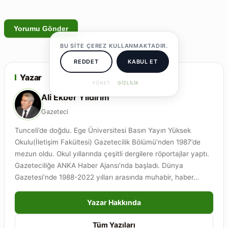
BU SITE ÇEREZ KULLANMAKTADIR.
REDDET
KABUL ET
Yazar
YÖNET
GIZLILIK
Ali Ekber Yıldırım
Gazeteci
Tunceli’de doğdu. Ege Üniversitesi Basın Yayın Yüksek
Okulu(İletişim Fakültesi) Gazetecilik Bölümü’nden 1987’de
mezun oldu. Okul yıllarında çeşitli dergilere röportajlar yaptı.
Gazeteciliğe ANKA Haber Ajansı’nda başladı. Dünya
Gazetesi’nde 1988-2022 yılları arasında muhabir, haber…
Yazar Hakkında
Tüm Yazıları