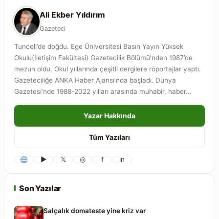
Ali Ekber Yıldırım
Gazeteci
Tunceli’de doğdu. Ege Üniversitesi Basın Yayın Yüksek
Okulu(İletişim Fakültesi) Gazetecilik Bölümü’nden 1987’de
mezun oldu. Okul yıllarında çeşitli dergilere röportajlar yaptı.
Gazeteciliğe ANKA Haber Ajansı’nda başladı. Dünya
Gazetesi’nde 1988-2022 yılları arasında muhabir, haber…
Yazar Hakkında
Tüm Yazıları
▶
𝕏
◎
f
in
Son Yazılar
Salçalık domateste yine kriz var