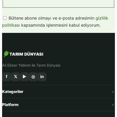
Bültene abone olmayı ve e-posta adresimin
gizlilik
politikası
kapsamında işlenmesini kabul ediyorum.
TARIM DÜNYASI
Ali Ekber Yıldırım ile Tarım Dünyası
f
𝕏
▶
◎
in
Kategoriler
Platform