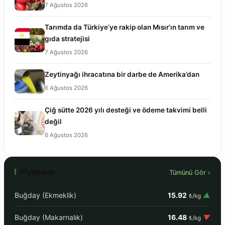
7 Ağustos 2026
Tarımda da Türkiye’ye rakip olan Mısır’ın tarım ve
gıda stratejisi
7 Ağustos 2026
Zeytinyağı ihracatına bir darbe de Amerika’dan
6 Ağustos 2026
Çiğ sütte 2026 yılı desteği ve ödeme takvimi belli
değil
6 Ağustos 2026
Piyasalar
Tümünü Gör ›
Buğday (Ekmeklik)
15.92
▲
₺/kg
Buğday (Makarnalık)
16.48
▼
₺/kg