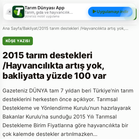
Tarım Dünyası App
×
Uygulamayı indir
Tarım, gıda ve hayvancılık
Tarım Dünyası
gündemini; haberler, yazılar, videolar
Ücretsiz mobil uygulama
ve piyasa verileriyle cebinizden
takip edin.
Ana Sayfa
/
Bakliyat
/
2015 tarım destekleri /Hayvancılıkta artış yok,…
KÖŞE YAZISI
2015 tarım destekleri
/Hayvancılıkta artış yok,
bakliyatta yüzde 100 var
Gazeteniz DÜNYA tam 7 yıldan beri Türkiye’nin tarım
desteklerini herkesten önce açıklıyor. Tarımsal
Destekleme ve Yönlendirme Kurulu’nun hazırlayarak
Bakanlar Kurulu’na sunduğu 2015 Yılı Tarımsal
Destekleme Birim Fiyatlarına göre hayvancılıkta bir
çok kalemde destekler artırılmazken…