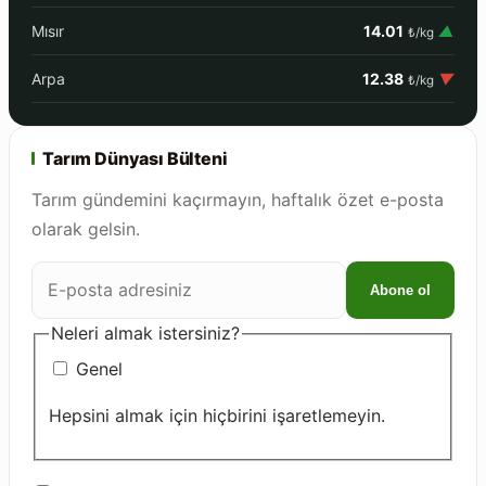
Mısır
14.01
▲
₺/kg
Arpa
12.38
▼
₺/kg
Tarım Dünyası Bülteni
Tarım gündemini kaçırmayın, haftalık özet e-posta
olarak gelsin.
E-
Abone ol
posta
adresiniz
Neleri almak istersiniz?
Genel
Hepsini almak için hiçbirini işaretlemeyin.