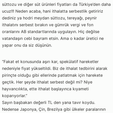
süttozu ve diğer süt ürünleri fiyatları da Türkiye’den daha
ucuz!!! Neden acaba, hani ithalatta serbestlik getiririz
dediniz ya hodri meydan süttozu, tereyağı, peynir
ithalatını serbest bırakın ve gümrük vergi ve fon
oranlarını AB standartlarında uygulayın. Hiç değilse
vatandaşın cebi bayram etsin. Ama o kadar üretici ne
yapar onu da siz düşünün.
“Fakat et konusunda aşırı kar, spekülatif hareketler
nedeniyle fiyat yükseltildi. Biz de ithalat tedbirini alarak
pirinçte olduğu gibi ellerinde patlatmak için harekete
geçtik. Her şeyde ithalat serbest değil mi? Niye
hayvancılıkta, ette ithalat başlayınca kıyameti
koparıyorlar.”
Sayın başbakan değerli TL den yana tavır koydu.
Nedense Japonya, Çin, Brezilya gibi ülkeler paralarının