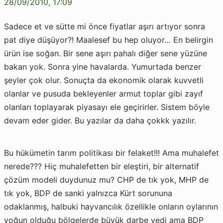
28/09/2010, 17:09
Sadece et ve sütte mi önce fiyatlar aşırı artıyor sonra
pat diye düşüyor?! Maalesef bu hep oluyor… En belirgin
ürün ise soğan. Bir sene aşırı pahalı diğer sene yüzüne
bakan yok. Sonra yine havalarda. Yumurtada benzer
şeyler çok olur. Sonuçta da ekonomik olarak kuvvetli
olanlar ve pusuda bekleyenler armut toplar gibi zayıf
olanları toplayarak piyasayı ele geçirirler. Sistem böyle
devam eder gider. Bu yazılar da daha çokkk yazılır.
Bu hükümetin tarım politikası bir felaket!!! Ama muhalefet
nerede??? Hiç muhalefetten bir eleştiri, bir alternatif
çözüm modeli duydunuz mu? CHP de tık yok, MHP de
tık yok, BDP de sanki yalnızca Kürt sorununa
odaklanmış, halbuki hayvancılık özellikle onların oylarının
yoğun olduğu bölgelerde büyük darbe yedi ama BDP