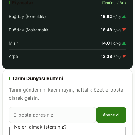
Piyasalar
Tümünü Gör ›
Buğday (Ekmeklik)
15.92
▲
₺/kg
Buğday (Makarnalık)
16.48
▼
₺/kg
Mısır
14.01
▲
₺/kg
Arpa
12.38
▼
₺/kg
Tarım Dünyası Bülteni
Tarım gündemini kaçırmayın, haftalık özet e-posta
olarak gelsin.
E-
Abone ol
posta
adresiniz
Neleri almak istersiniz?