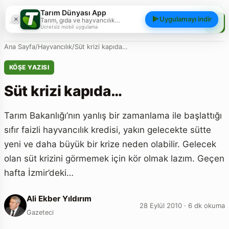
Tarım Dünyası App
×
Uygulamayı indir
Tarım, gıda ve hayvancılık
Tarım Dünyası
gündemini; haberler, yazılar, videolar
Ücretsiz mobil uygulama
ve piyasa verileriyle cebinizden
takip edin.
Ana Sayfa
/
Hayvancılık
/
Süt krizi kapıda…
KÖŞE YAZISI
Süt krizi kapıda…
Tarım Bakanlığı’nın yanlış bir zamanlama ile başlattığı
sıfır faizli hayvancılık kredisi, yakın gelecekte sütte
yeni ve daha büyük bir krize neden olabilir. Gelecek
olan süt krizini görmemek için kör olmak lazım. Geçen
hafta İzmir’deki…
Ali Ekber Yıldırım
28 Eylül 2010 · 6 dk okuma
Gazeteci