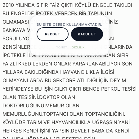
2010 YILINDA SIFIR FAİZ ÇIKTI KÖYLÜ ENGELE TAKILDI
BU ENGELDE İPOTEK VERECEK BİR TAPUNUN
OLMAMASI ENGELİ ÇÜNKÜ KREDİ ÇEKECEĞİNİZ
BU SITE ÇEREZ KULLANMAKTADIR.
BANKAYA VARDIĞINIZDA ÖNCELİKLE İPOTEK
REDDET
KABUL ET
SORULUYOR HAYVANCILIKLA İLGİSİ OLMAYAN
ZENGİNLERDE BU İŞE YÖNELDİKLERİ İÇİN ONLARINDA
YÖNET
GIZLILIK
İPOTEKLE İLGİLİ PROBLEMLERİ OLMADIĞINDAN SIFIR
FAİZLİ KREDİLERDEN ONLAR YARARLANABİLİYOR SON
YILLARA BAKILDIĞINDA HAYVANCILIKLA İLGİSİ
OLMAYANLARDA BU SEKTÖRE ATILDIĞI İÇİN DEYİM
YERİNDEYSE BU İŞİN CILK’I ÇIKTI BENCE PETROL TESİSİ
OLAN TESİSİNİ.DOKTOR OLAN
DOKTORLUĞUNU.MEMUR OLAN
MEMURLUĞUNU.TOPTANCI OLAN TOPTANCILIĞINI.
KÖYLÜDE TARIM VE HAYVANCILIKLA UĞRAŞSIN.YANİ
HERKES KENDİ İŞİNİ YAPSIN.DEVLET BABA DA KENDİ