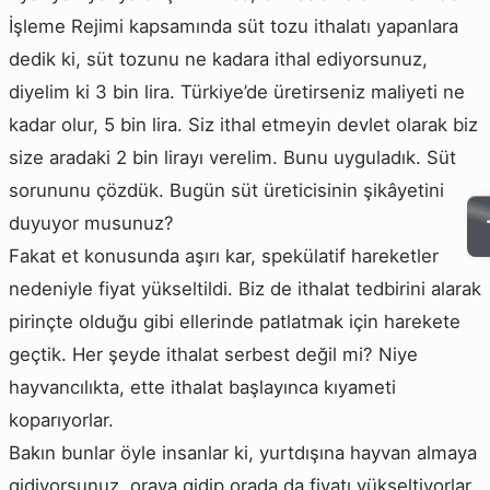
İşleme Rejimi kapsamında süt tozu ithalatı yapanlara
dedik ki, süt tozunu ne kadara ithal ediyorsunuz,
diyelim ki 3 bin lira. Türkiye’de üretirseniz maliyeti ne
kadar olur, 5 bin lira. Siz ithal etmeyin devlet olarak biz
size aradaki 2 bin lirayı verelim. Bunu uyguladık. Süt
sorununu çözdük. Bugün süt üreticisinin şikâyetini
duyuyor musunuz?
Fakat et konusunda aşırı kar, spekülatif hareketler
nedeniyle fiyat yükseltildi. Biz de ithalat tedbirini alarak
pirinçte olduğu gibi ellerinde patlatmak için harekete
geçtik. Her şeyde ithalat serbest değil mi? Niye
hayvancılıkta, ette ithalat başlayınca kıyameti
koparıyorlar.
Bakın bunlar öyle insanlar ki, yurtdışına hayvan almaya
gidiyorsunuz, oraya gidip orada da fiyatı yükseltiyorlar.