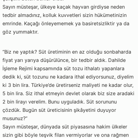
Sayın müsteşar, ülkeye kaçak hayvan girdiyse neden
tedbir almadınız, kolluk kuvvetleri sizin hükümetinizin
emrinde. Kaçağı önleyememek ya basiretsizliktir ya da
göz yummaktır.
“Biz ne yaptık? Süt üretiminin en az olduğu sonbaharda
fiyat yarı yarıya düşürülünce, bir tedbir aldık. Dahilde
İşleme Rejimi kapsamında süt tozu ithalatı yapanlara
dedik ki, süt tozunu ne kadara ithal ediyorsunuz, diyelim
ki 3 bin lira. Türkiye’de üretirseniz maliyeti ne kadar olur,
5 bin lira. Siz ithal etmeyin devlet olarak biz size aradaki
2 bin lirayı verelim. Bunu uyguladık. Süt sorununu
çözdük. Bugün süt üreticisinin şikâyetini duyuyor
musunuz?”
Sayın müsteşar, dünyada süt piyasasına hakim ülkeler
sizin gibi böyle teşvik filan vermiyorlar ve ona rağmen