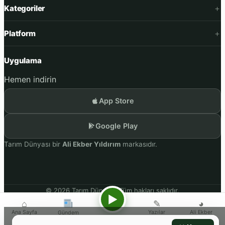
Kategoriler
Platform
Uygulama
Hemen indirin
App Store
Google Play
Tarım Dünyası bir
Ali Ekber Yıldırım
markasıdır.
© 2026 Tarım Dünyası. Tüm hakları saklıdır.
▶
Gizlilik
Kullanım Koşulları
KVKK
⌂
✎
◕
Ana Sayfa
Yazılar
Ali Ekber
Gündem
Videolar