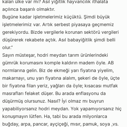
kalan ülke var mı? Asıl yiğitlik hayvancılık ithalata
açılınca başarılı olmaktır.
Bugüne kadar işletmelerimiz küçüktü. Şimdi büyük
işletmelerimiz var. Artık serbest piyasaya geçmemiz
gerekiyordu. Bizde vergilerle korunan sektörü vergileri
düşürerek rekabete açtık. Asıl babayiğitlik şimdi belli
olur.”
Sayın müsteşar, hodri meydan tarım ürünlerindeki
gümrük korumasını komple kaldırın madem öyle. AB
normlarına gelin. Biz de ekmeği yarı fiyatına yiyelim,
makarnayı, unu yarı fiyatına alalım, şekeri de öyle, üçte
bir fiyatına filan yeriz, yağları da öyle; kısacası mutfak
masrafları felaket düşer. Bu arada enflasyonu da
düşürmüş olursunuz. Nasıl? İyi olmaz mı buyrun
yapabiliyorsanız hodri meydan. Yok yapamıyorsanız hiç
konuşmayın lütfen. Ha, tabi bu arada milyonlarca
buğday, arpa, pancar, ayçiçeği, mısır, pamuk, soya ,vs.