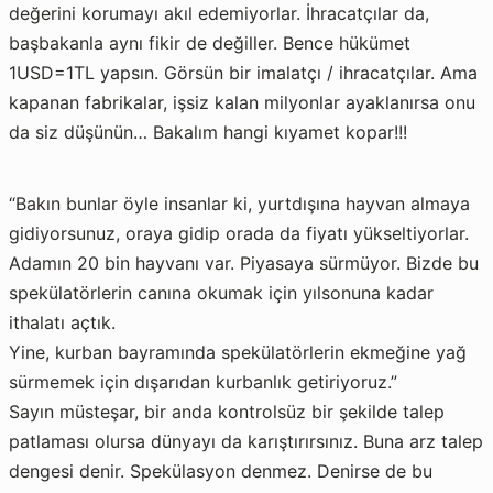
değerini korumayı akıl edemiyorlar. İhracatçılar da,
başbakanla aynı fikir de değiller. Bence hükümet
1USD=1TL yapsın. Görsün bir imalatçı / ihracatçılar. Ama
kapanan fabrikalar, işsiz kalan milyonlar ayaklanırsa onu
da siz düşünün… Bakalım hangi kıyamet kopar!!!
“Bakın bunlar öyle insanlar ki, yurtdışına hayvan almaya
gidiyorsunuz, oraya gidip orada da fiyatı yükseltiyorlar.
Adamın 20 bin hayvanı var. Piyasaya sürmüyor. Bizde bu
spekülatörlerin canına okumak için yılsonuna kadar
ithalatı açtık.
Yine, kurban bayramında spekülatörlerin ekmeğine yağ
sürmemek için dışarıdan kurbanlık getiriyoruz.”
Sayın müsteşar, bir anda kontrolsüz bir şekilde talep
patlaması olursa dünyayı da karıştırırsınız. Buna arz talep
dengesi denir. Spekülasyon denmez. Denirse de bu