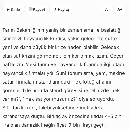
▶ Dinle
Kaydet
↗ Paylaş
A-
A+
Tarım Bakanlığı’nın yanlış bir zamanlama ile başlattığı
sıfır faizli hayvancılık kredisi, yakın gelecekte sütte
yeni ve daha büyük bir krize neden olabilir. Gelecek
olan süt krizini görmemek için kör olmak lazım. Geçen
hafta İzmir’deki tarım ve hayvancılık fuarında ilgi odağı
hayvancılık firmalarıydı. Suni tohumlama, yem, makine
satan firmaların standlarındaki inek fotoğraflarını
görenler bile umutla stand görevlisine “elinizde inek
var mı?”, “inek satıyor musunuz?” diye soruyordu.
Sıfır faizli kredi, talebi yükseltince inek adeta
karaborsaya düştü. Birkaç ay öncesine kadar 4-5 bin
lira olan damızlık ineğin fiyatı 7 bin lirayı geçti.