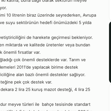
 iki katına, buna bağlı olarak sektörün meyve
yor.
imi 10 litrenin biraz üzerinde seyrederken, Avrupa
Meyve suyu sektörünün hedefi önümüzdeki 5 yılda
ştiriciliğini de harekete geçirmesi bekleniyor.
ilen miktarda ve kalitede üretenler veya bundan
 önemli fırsatlar var.
ağladığı çok önemli desteklerde var. Tarım ve
ödemeleri 2011’de yapılacak birime destek
iciliğine alan bazlı önemli destekler sağlıyor.
steğine pek çok destek var.
dekara 2 lira 25 kuruş mazot desteği, 4 lira 25
bodur meyve türleri ile bahçe tesisinde standart