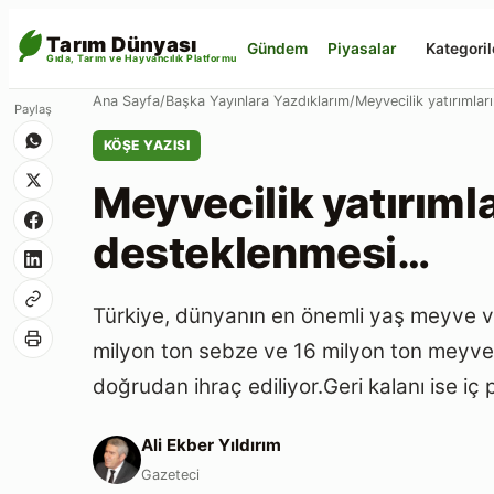
Tarım Dünyası
Gündem
Piyasalar
Kategoril
Gıda, Tarım ve Hayvancılık Platformu
Paylaş
Ana Sayfa
/
Başka Yayınlara Yazdıklarım
/
Meyvecilik yatırımla
KÖŞE YAZISI
Meyvecilik yatırımla
desteklenmesi…
Türkiye, dünyanın en önemli yaş meyve ve
milyon ton sebze ve 16 milyon ton meyve ü
doğrudan ihraç ediliyor.Geri kalanı ise iç
Ali Ekber Yıldırım
Gazeteci