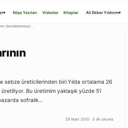
er
▾
Köşe Yazıları
Videolar
Kitaplar
Ali Ekber Yıldırım
▾
rının desteklenmesi…
rının
 sebze üreticilerinden biri.Yılda ortalama 26
retiliyor. Bu üretimim yaklaşık yüzde 5’i
 pazarda sofralık…
29 Mart 2010 · 5 dk okuma