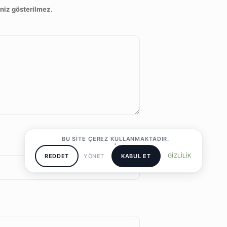
niz gösterilmez.
BU SITE ÇEREZ KULLANMAKTADIR.
GIZLILIK
REDDET
YÖNET
KABUL ET