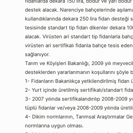
fidanlarda dekara 150 lira, bodur ve yarı bodur 
destek alacak. Narenciye bahçelerinde aşılama i
kullandıklarında dekara 250 lira fidan desteği 
tesisinde standart tip fidan dikenler dekara 100 
alacak. Virüsten ari standart tip fidanlarla bah
virüsten ari sertifikalı fidanla bahçe tesis ede
sağlanıyor.
Tarım ve Köyişleri Bakanlığı, 2009 yılı meyveci
desteklerden yararlanmanın koşullarını şöyle be
1- Fidanların Bakanlıkça yetkilendirilmiş fidan
2- Yurt içinde üretilmiş sertifikalı/standart fid
3- 2007 yılında sertifikalandırılıp 2008-2009 yı
tüplü fidanlar ve/veya 2008-2009 yılında üretilm
4- Dikim normlarının, Tarımsal Araştırmalar G
normlarına uygun olması.