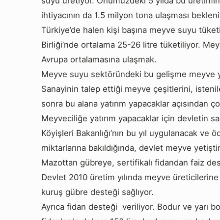
suyu üretiyor. Önümüzdeki 5 yılda bu üretimin
ihtiyacının da 1.5 milyon tona ulaşması bekleni
Türkiye’de halen kişi başına meyve suyu tüket
Birliği’nde ortalama 25-26 litre tüketiliyor. 
Avrupa ortalamasına ulaşmak.
Meyve suyu sektöründeki bu gelişme meyve yeti
Sanayinin talep ettiği meyve çeşitlerini, isten
sonra bu alana yatırım yapacaklar açısından çok
Meyveciliğe yatırım yapacaklar için devletin s
Köyişleri Bakanlığı’nın bu yıl uygulanacak ve 
miktarlarına bakıldığında, devlet meyve yetiştir
Mazottan gübreye, sertifikalı fidandan faiz de
Devlet 2010 üretim yılında meyve üreticilerine 
kuruş gübre desteği sağlıyor.
Ayrıca fidan desteği veriliyor. Bodur ve yarı 