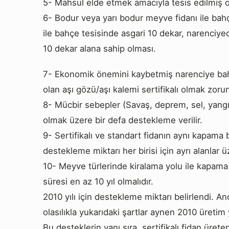
5- Mahsul elde etmek amacıyla tesis edilmiş o
6- Bodur veya yarı bodur meyve fidanı ile bahç
ile bahçe tesisinde asgari 10 dekar, narenciyed
10 dekar alana sahip olması.
7- Ekonomik önemini kaybetmiş narenciye bahçe
olan aşı gözü/aşı kalemi sertifikalı olmak zoru
8- Mücbir sebepler (Savaş, deprem, sel, yangın)
olmak üzere bir defa destekleme verilir.
9- Sertifikalı ve standart fidanın aynı kapama 
destekleme miktarı her birisi için ayrı alanlar 
10- Meyve türlerinde kiralama yolu ile kapama
süresi en az 10 yıl olmalıdır.
2010 yılı için destekleme miktarı belirlendi.
olasılıkla yukarıdaki şartlar aynen 2010 üretim yı
Bu desteklerin yanı sıra, sertifikalı fidan ürete