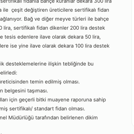
sertifikalı fidanla bahçe kuranlar dekara 300 lira
le çeşit değiştiren üreticilere sertifikalı fidan
sağlanıyor. Bağ ve diğer meyve türleri ile bahçe
lira, sertifikalı fidan dikenler 200 lira destek
çe tesis edenlere ilave olarak dekara 50 lira,
nlere ise yine ilave olarak dekara 100 lira destek
lik desteklemelerine ilişkin tebliğinde bu
lirledi:
 üreticisinden temin edilmiş olması.
an belgesini taşıması.
lları için geçerli bitki muayene raporuna sahip
iş sertifikalı/ standart fidan olması.
enel Müdürlüğü tarafından belirlenen dikim