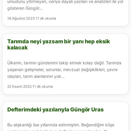
umudunu yitirmeyen, veriye dayalı yazıları ve analizleri ile yol
gösteren Güngör…
18 Ağustos 2023
·
11 dk okuma
Tarımda neyi yazsam bir yanı hep eksik
BITKISEL ÜRETIM
kalacak
Ülkenin, tarımın gündemini takip etmek kolay değil. Tarımda
yaşanan gelişmeler, sorunlar, mevzuat değişiklikleri, çevre
olayları, tarım alanlarının yok…
22 Kasım 2022
·
11 dk okuma
Defterimdeki yazılarıyla Güngör Uras
HAYVANCILIK
Bu alışkanlığı lise yıllarında edinmiştim. Beğendiğim köşe