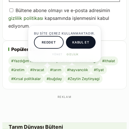
Bültene abone olmayı ve e-posta adresimin
gizlilik politikası
kapsamında işlenmesini kabul
ediyorum.
BU SITE ÇEREZ KULLANMAKTADIR.
REDDET
KABUL ET
Popüler Etiketler
YÖNET
GIZLILIK
#Yazdığım haberler
#Dışticaret
#Haber-Bilgi
#ithalat
#üretim
#ihracat
#tarım
#hayvancılık
#fiyat
#Kırsal politikalar
#buğday
#Zeytin Zeytinyagi
REKLAM
Tarım Dünyası Bülteni