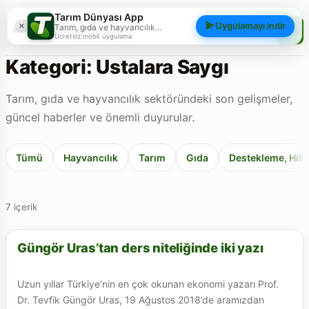
Tarım Dünyası App
×
Uygulamayı indir
Tarım, gıda ve hayvancılık
Tarım Dünyası
gündemini; haberler, yazılar, videolar
Ücretsiz mobil uygulama
ve piyasa verileriyle cebinizden
takip edin.
Kategori: Ustalara Saygı
Tarım, gıda ve hayvancılık sektöründeki son gelişmeler,
güncel haberler ve önemli duyurular.
Tümü
Hayvancılık
Tarım
Gıda
Destekleme, Hibe
7 içerik
Güngör Uras’tan ders niteliğinde iki yazı
GIDA
Uzun yıllar Türkiye’nin en çok okunan ekonomi yazarı Prof.
Dr. Tevfik Güngör Uras, 19 Ağustos 2018’de aramızdan