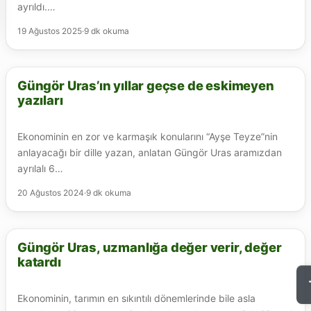
ayrıldı.…
19 Ağustos 2025
·
9 dk okuma
Güngör Uras’ın yıllar geçse de eskimeyen
HAYVANCILIK
yazıları
Ekonominin en zor ve karmaşık konularını “Ayşe Teyze”nin
anlayacağı bir dille yazan, anlatan Güngör Uras aramızdan
ayrılalı 6…
20 Ağustos 2024
·
9 dk okuma
Güngör Uras, uzmanlığa değer verir, değer
FINDIK
katardı
Ekonominin, tarımın en sıkıntılı dönemlerinde bile asla