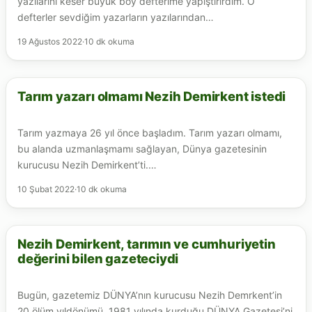
yazılarını keser büyük boy defterime yapıştırırdım. O
defterler sevdiğim yazarların yazılarından…
19 Ağustos 2022
·
10 dk okuma
Tarım yazarı olmamı Nezih Demirkent istedi
TARIM
Tarım yazmaya 26 yıl önce başladım. Tarım yazarı olmamı,
bu alanda uzmanlaşmamı sağlayan, Dünya gazetesinin
kurucusu Nezih Demirkent’ti.…
10 Şubat 2022
·
10 dk okuma
Nezih Demirkent, tarımın ve cumhuriyetin
TARIM
değerini bilen gazeteciydi
Bugün, gazetemiz DÜNYA’nın kurucusu Nezih Demrkent’in
20.ölüm yıldönümü. 1981 yılında kurduğu DÜNYA Gazetesi’ni