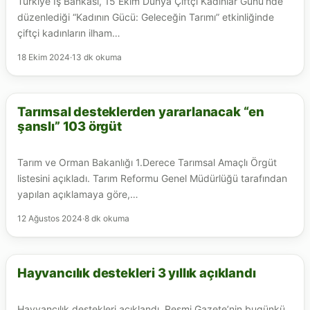
Türkiye İş Bankası, 15 Ekim Dünya Çiftçi Kadınlar Günü’nde
düzenlediği “Kadının Gücü: Geleceğin Tarımı” etkinliğinde
çiftçi kadınların ilham…
18 Ekim 2024
·
13 dk okuma
Tarımsal desteklerden yararlanacak “en
ARICILIK
şanslı” 103 örgüt
Tarım ve Orman Bakanlığı 1.Derece Tarımsal Amaçlı Örgüt
listesini açıkladı. Tarım Reformu Genel Müdürlüğü tarafından
yapılan açıklamaya göre,…
12 Ağustos 2024
·
8 dk okuma
Hayvancılık destekleri 3 yıllık açıklandı
ARICILIK
Hayvancılık destekleri açıklandı. Resmi Gazete’nin bugünkü