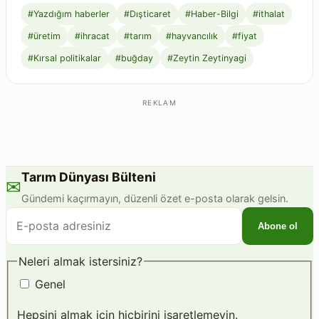
#Yazdığım haberler
#Dışticaret
#Haber-Bilgi
#ithalat
#üretim
#ihracat
#tarım
#hayvancılık
#fiyat
#Kırsal politikalar
#buğday
#Zeytin Zeytinyagi
REKLAM
Tarım Dünyası Bülteni
✉
Gündemi kaçırmayın, düzenli özet e-posta olarak gelsin.
E-
Abone ol
posta
adresiniz
Neleri almak istersiniz?
Genel
Hepsini almak için hiçbirini işaretlemeyin.