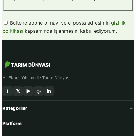
Bültene abone olmayı ve e-posta adresimin
gizlilik
politikası
kapsamında işlenmesini kabul ediyorum.
TARIM DÜNYASI
Ali Ekber Yıldırım ile Tarım Dünyası
f
𝕏
▶
◎
in
Kategoriler
Platform