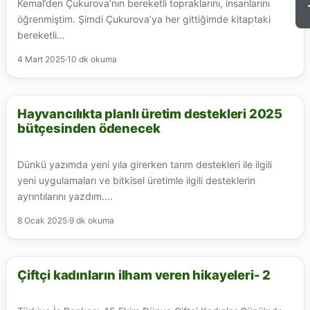
Kemal’den Çukurova’nın bereketli topraklarını, insanlarını
öğrenmiştim. Şimdi Çukurova’ya her gittiğimde kitaptaki
bereketli…
4 Mart 2025
·
10 dk okuma
Hayvancılıkta planlı üretim destekleri 2025
ARICILIK
bütçesinden ödenecek
Dünkü yazımda yeni yıla girerken tarım destekleri ile ilgili
yeni uygulamaları ve bitkisel üretimle ilgili desteklerin
ayrıntılarını yazdım.…
8 Ocak 2025
·
9 dk okuma
Çiftçi kadınların ilham veren hikayeleri- 2
ARICILIK