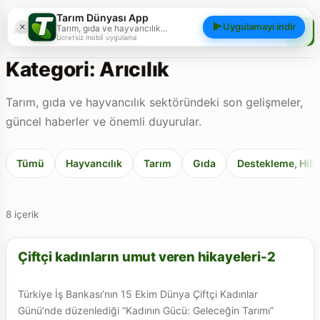
Tarım Dünyası App
×
Uygulamayı indir
Tarım, gıda ve hayvancılık
Tarım Dünyası
gündemini; haberler, yazılar, videolar
Ücretsiz mobil uygulama
ve piyasa verileriyle cebinizden
takip edin.
Kategori: Arıcılık
Tarım, gıda ve hayvancılık sektöründeki son gelişmeler,
güncel haberler ve önemli duyurular.
Tümü
Hayvancılık
Tarım
Gıda
Destekleme, Hibe
8 içerik
Çiftçi kadınların umut veren hikayeleri-2
ARICILIK
Türkiye İş Bankası’nın 15 Ekim Dünya Çiftçi Kadınlar
Günü’nde düzenlediği “Kadının Gücü: Geleceğin Tarımı”