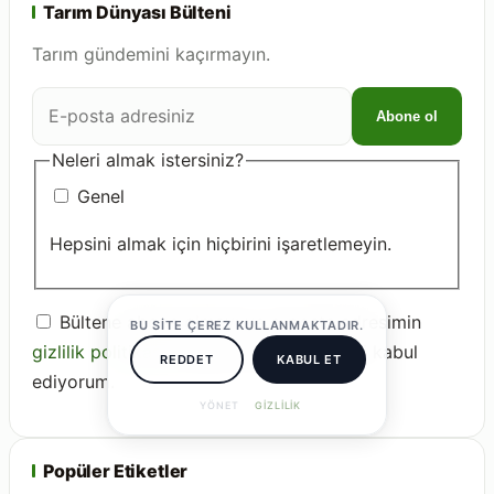
Tarım Dünyası Bülteni
Tarım gündemini kaçırmayın.
E-
Abone ol
posta
adresiniz
Neleri almak istersiniz?
Genel
Hepsini almak için hiçbirini işaretlemeyin.
Bültene abone olmayı ve e-posta adresimin
BU SITE ÇEREZ KULLANMAKTADIR.
gizlilik politikası
kapsamında işlenmesini kabul
REDDET
KABUL ET
ediyorum.
YÖNET
GIZLILIK
Popüler Etiketler