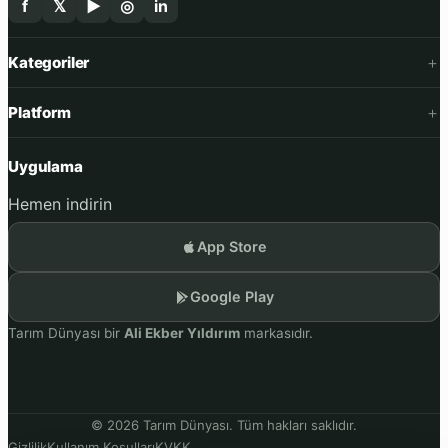
f
𝕏
▶
◎
in
Kategoriler
Platform
Uygulama
Hemen indirin
App Store
Google Play
Tarım Dünyası bir
Ali Ekber Yıldırım
markasıdır.
© 2026 Tarım Dünyası. Tüm hakları saklıdır.
Gizlilik
Kullanım Koşulları
KVKK