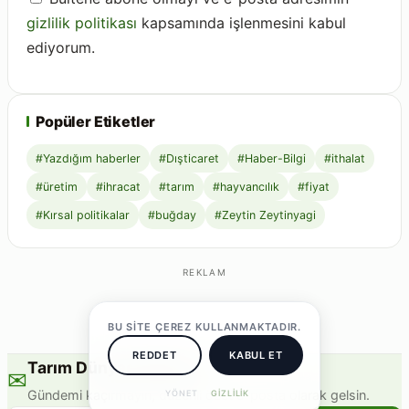
gizlilik politikası
kapsamında işlenmesini kabul
ediyorum.
Popüler Etiketler
#Yazdığım haberler
#Dışticaret
#Haber-Bilgi
#ithalat
#üretim
#ihracat
#tarım
#hayvancılık
#fiyat
#Kırsal politikalar
#buğday
#Zeytin Zeytinyagi
REKLAM
BU SITE ÇEREZ KULLANMAKTADIR.
REDDET
KABUL ET
Tarım Dünyası Bülteni
✉
Gündemi kaçırmayın, düzenli özet e-posta olarak gelsin.
YÖNET
GIZLILIK