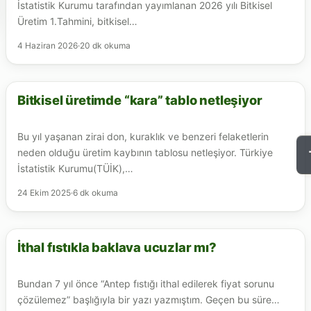
İstatistik Kurumu tarafından yayımlanan 2026 yılı Bitkisel
Üretim 1.Tahmini, bitkisel…
4 Haziran 2026
·
20 dk okuma
Bitkisel üretimde “kara” tablo netleşiyor
ANTEP FISTIĞI
Bu yıl yaşanan zirai don, kuraklık ve benzeri felaketlerin
neden olduğu üretim kaybının tablosu netleşiyor. Türkiye
İstatistik Kurumu(TÜİK),…
24 Ekim 2025
·
6 dk okuma
İthal fıstıkla baklava ucuzlar mı?
ANTEP FISTIĞI
Bundan 7 yıl önce “Antep fıstığı ithal edilerek fiyat sorunu
çözülemez” başlığıyla bir yazı yazmıştım. Geçen bu süre…