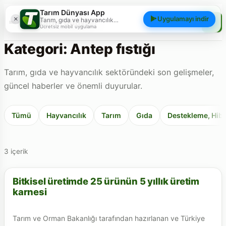
Tarım Dünyası App
×
Uygulamayı indir
Tarım, gıda ve hayvancılık
Tarım Dünyası
gündemini; haberler, yazılar, videolar
Ücretsiz mobil uygulama
ve piyasa verileriyle cebinizden
takip edin.
Kategori: Antep fıstığı
Tarım, gıda ve hayvancılık sektöründeki son gelişmeler,
güncel haberler ve önemli duyurular.
Tümü
Hayvancılık
Tarım
Gıda
Destekleme, Hibe
3 içerik
Bitkisel üretimde 25 ürünün 5 yıllık üretim
ANTEP FISTIĞI
karnesi
Tarım ve Orman Bakanlığı tarafından hazırlanan ve Türkiye