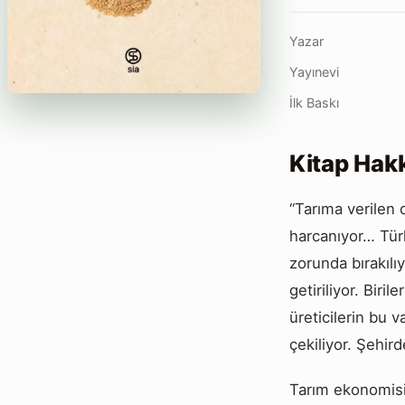
Yazar
Yayınevi
İlk Baskı
Kitap Hak
“Tarıma verilen 
harcanıyor… Türk
zorunda bırakılıy
getiriliyor. Biri
üreticilerin bu 
çekiliyor. Şehir
Tarım ekonomisi 