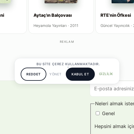
ni
Aytaç’ın Balçovası
RTE’nin Öfkesi
Heyamola Yayınları · 2011
Güncel Yayıncılık ·
REKLAM
BU SITE ÇEREZ KULLANMAKTADIR.
GIZLILIK
REDDET
YÖNET
KABUL ET
E-
posta
adresiniz
Neleri almak iste
Genel
Hepsini almak için