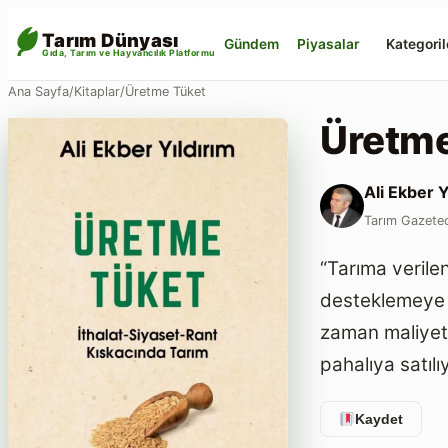
Tarım Dünyası
Gündem
Piyasalar
Kategoril
Gıda, Tarım ve Hayvancılık Platformu
Ana Sayfa
/
Kitaplar
/
Üretme Tüket
Üretme
Ali Ekber Y
Tarım Gazetec
“Tarıma verilen
desteklemeye h
zaman maliyeti
pahalıya satılıy
Kaydet