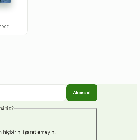
 2007
Abone ol
rsiniz?
 hiçbirini işaretlemeyin.