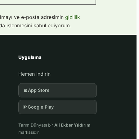
lmayı ve e-posta adresimin
gizlilik
a işlenmesini kabul ediyorum.
Uygulama
Hemen indirin
App Store
Google Play
Tarım Dünyası bir
Ali Ekber Yıldırım
markasıdır.