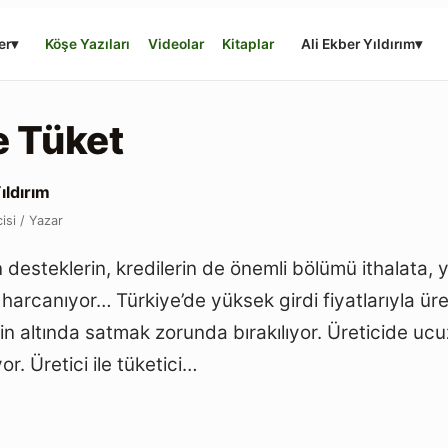
er
▾
Köşe Yazıları
Videolar
Kitaplar
Ali Ekber Yıldırım
▾
 Tüket
ıldırım
isi / Yazar
 desteklerin, kredilerin de önemli bölümü ithalata, ya
arcanıyor… Türkiye’de yüksek girdi fiyatlarıyla ür
n altında satmak zorunda bırakılıyor. Üreticide ucuz
or. Üretici ile tüketici…