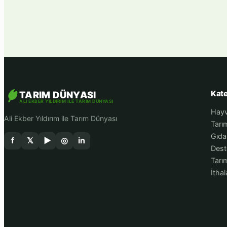
Kate
TARIM DÜNYASI
ALI EKBER YILDIRIM ILE TARIM DÜNYASI
Hayv
Ali Ekber Yıldırım ile Tarım Dünyası
Tarı
Gıda
f
𝕏
▶
◎
in
Dest
Tarım
İthal