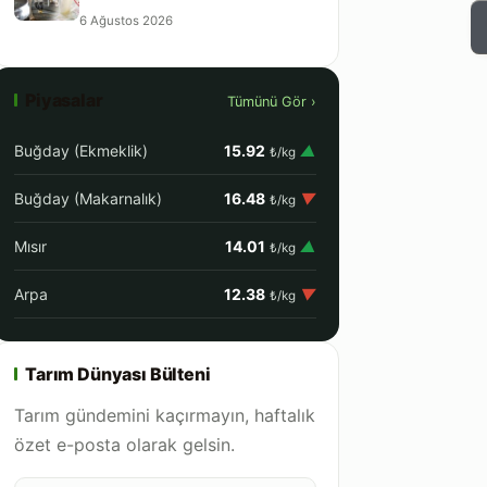
6 Ağustos 2026
Piyasalar
Tümünü Gör ›
Buğday (Ekmeklik)
15.92
▲
₺/kg
Buğday (Makarnalık)
16.48
▼
₺/kg
Mısır
14.01
▲
₺/kg
Arpa
12.38
▼
₺/kg
Tarım Dünyası Bülteni
Tarım gündemini kaçırmayın, haftalık
özet e-posta olarak gelsin.