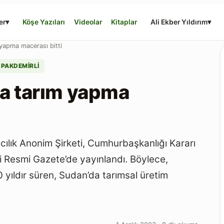
er
▾
Köşe Yazıları
Videolar
Kitaplar
Ali Ekber Yıldırım
▾
 yapma macerası bitti
 PAKDEMIRLI
da tarım yapma
ılık Anonim Şirketi, Cumhurbaşkanlığı Kararı
ihli Resmi Gazete’de yayınlandı. Böylece,
0 yıldır süren, Sudan’da tarımsal üretim