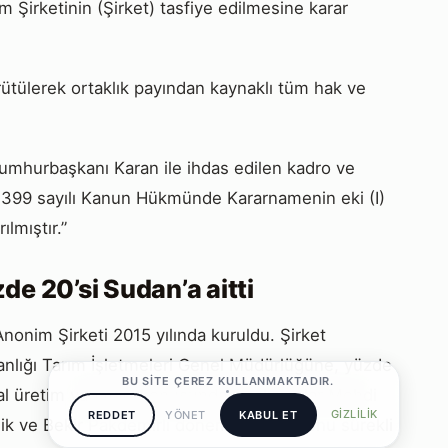
 Şirketinin (Şirket) tasfiye edilmesine karar
rütülerek ortaklık payından kaynaklı tüm hak ve
 Cumhurbaşkanı Karan ile ihdas edilen kadro ve
 ve 399 sayılı Kanun Hükmünde Kararnamenin eki (I)
ılmıştır.”
de 20’si Sudan’a aitti
nonim Şirketi 2015 yılında kuruldu. Şirket
nlığı Tarım İşletmeleri Genel Müdürlüğüne, yüzde
BU SITE ÇEREZ KULLANMAKTADIR.
msal üretim yapması konusundaki çalışmalar Mehdi
GIZLILIK
REDDET
YÖNET
KABUL ET
lik ve Bekir Pakdemirli döneminde ise konu sürekli