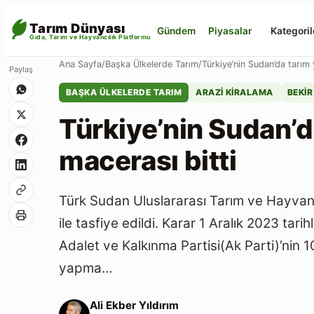
Tarım Dünyası
Gündem
Piyasalar
Kategoril
Gıda, Tarım ve Hayvancılık Platformu
Ana Sayfa
/
Başka Ülkelerde Tarım
/
Türkiye’nin Sudan’da tarım
Paylaş
BAŞKA ÜLKELERDE TARIM
ARAZI KIRALAMA
BEKIR
Türkiye’nin Sudan’
macerası bitti
Türk Sudan Uluslararası Tarım ve Hayvanc
ile tasfiye edildi. Karar 1 Aralık 2023 tar
Adalet ve Kalkınma Partisi(Ak Parti)’nin 1
yapma…
Ali Ekber Yıldırım