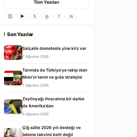
Tüm Yazıları
▶
𝕏
◎
f
in
Son Yazılar
Salçalık domateste yine kriz var
7 Ağustos 2026
Tarımda da Türkiye’ye rakip olan
Mısır’ın tarım ve gıda stratejisi
7 Ağustos 2026
Zeytinyağı ihracatına bir darbe
de Amerika’dan
6 Ağustos 2026
Çiğ sütte 2026 yılı desteği ve
ödeme takvimi belli değil